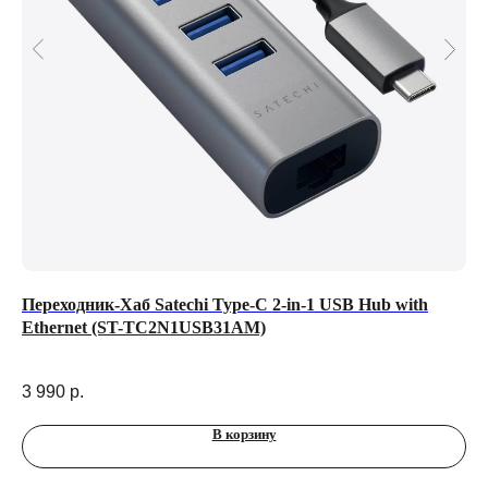
Переходник-Хаб Satechi Type-C 2-in-1 USB Hub with
По
Ethernet (ST-TC2N1USB31AM)
10
Na
3 990
р.
4 
В корзину