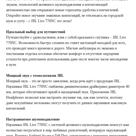
звуком, технологией активного шумоподавления и впечатляющей
автономностью они открывают новые горизонты удобства и впечатлений.
Откройте новое звучание знакомых композиций, не отвлекаясь на городской
шум и суету – с JBL Live 770NC это легко!
Идеальный выбор для путешествий
Путешествуйте с удовольствием, взяв с собой идеального спутника – JBL Live
770NC. Возможность быстро сложить их станет настоящей находкой для всех,
кто проводит много времени в дороге. Мягкие амбушюры из экокожи и
текстильная отделка оголовья обеспечат комфорт и отсутствие ощущения
усталости при длительном использовании даже после многих часов нахождения
в пути.
Мощный звук с технологиями JBL
Мощный звук – это не просто заявление, когда речь идёт о продукции JBL.
Наушники JBL Live 770NC снабжены динамическими драйверами диаметром 40
мм, которые обеспечивают яркий и насыщенный звук. Приложение JBL
Headphones позволит вам настроить звучание так, как вам хочется, поэтому
даже искушённые меломаны смогут получить от данных наушников максимум
впечатлений.
Настраиваемое шумоподавление
Наушники JBL Live 770NC с системой активного шумоподавления помогут вам
полностью погрузиться в мир любимых развлечений, игнорируя окружающий
шум. Режимы Ambient Aware и TalkThru, управляемые с помощью приложения