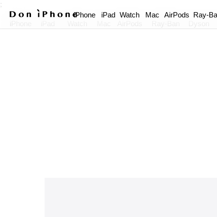
;
iPhone
iPad
Watch
Mac
AirPods
Ray-B
iPhone
iPad
Watch
Mac
AirPods
Ray-Ban
Dyson