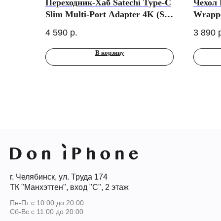
Переходник-Хаб Satechi Type-C
Чехол 
Slim Multi-Port Adapter 4K (ST-
Wrappe
CMAS)
Cam Ha
4 590
р.
3 890
Brown 
В корзину
г. Челябинск, ул. Труда 174
ТК "Манхэттен", вход "С", 2 этаж
Пн-Пт с 10:00 до 20:00
Сб-Вс с 11:00 до 20:00