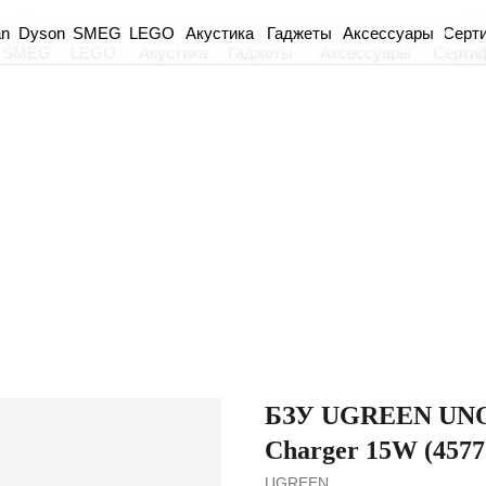
an
Dyson
Акустика
Гаджеты
Аксессуары
Серт
SMEG
LEGO
SMEG
LEGO
Акустика
Гаджеты
Аксессуары
Серти
БЗУ UGREEN UNO 2
Charger 15W (4577
UGREEN