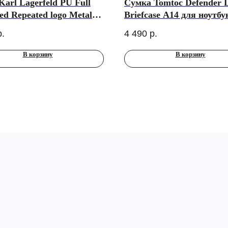
Karl Lagerfeld PU Full
Сумка Tomtoc Defender 
d Repeated logo Metal
Briefcase A14 для ноутбу
rd для iPhone 17 Pro,
14”, бронзовая
р.
4 490
р.
(MagSafe)
В корзину
В корзину