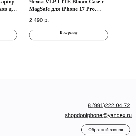
Laptop
Чехол VLP LITE Bloom Case с
ков до
MagSafe для iPhone 17 Pro,
оранжевый
2 490
р.
В корзину
8 (991)222-04-72
shopdoniphone@yandex.ru
Обратный звонок