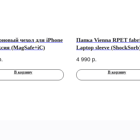
новый чехол для iPhone
Папка Vienna RPET fabr
ксия (MagSafe+iC)
Laptop sleeve (ShockSorb
ноутбуков до 16", черна
р.
4 990
р.
В корзину
В корзину