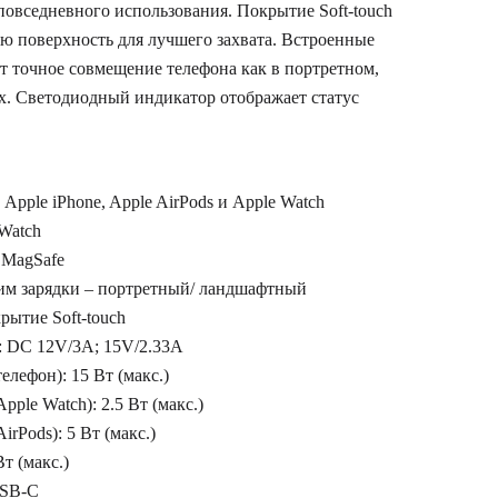
повседневного использования. Покрытие Soft-touch
ю поверхность для лучшего захвата. Встроенные
т точное совмещение телефона как в портретном,
х. Светодиодный индикатор отображает статус
Apple iPhone, Apple AirPods и Apple Watch
Watch
 MagSafe
м зарядки – портретный/ ландшафтный
рытие Soft-touch
: DC 12V/3A; 15V/2.33A
елефон): 15 Вт (макс.)
pple Watch): 2.5 Вт (макс.)
irPods): 5 Вт (макс.)
т (макс.)
USB-C