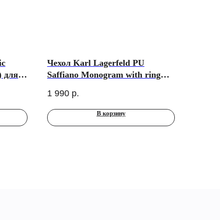
ic
Чехол Karl Lagerfeld PU
) для
Saffiano Monogram with ring
я
NFT Metal Head Karl для
1 990
р.
Airpods Pro 2, черный
В корзину