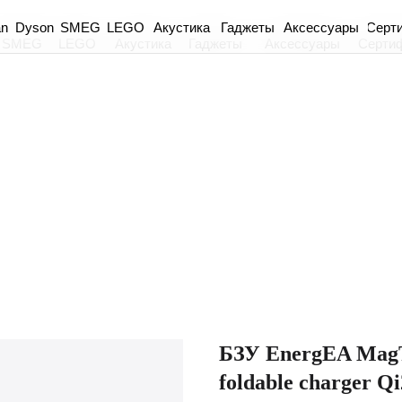
an
Dyson
Акустика
Гаджеты
Аксессуары
Серт
SMEG
LEGO
SMEG
LEGO
Акустика
Гаджеты
Аксессуары
Серти
БЗУ EnergEA MagTr
foldable charger Q