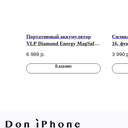
Портативный аккумулятор
Силико
VLP Diamond Energy MagSafe,
16, фу
Qi2, 5000 mAh, USB-C, белый
6 989
р.
3 990
В корзину