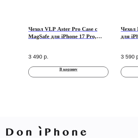
Чехол VLP Aster Pro Case с
Чехол 
MagSafe для iPhone 17 Pro,
для iP
белый
3 490
р.
3 590
В корзину