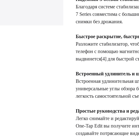
Благодаря системе стабилиза
7 Series совместима с больш
снимки без дрожания.
Быстрое раскрытие, быстр
Разложите стабилизатор, что
телефон с помощью магнитно
выдвинется[4] для быстрой с
Встроенный удлинитель и 
Встроенная удлинительная ш
универсальные углы обзора б
легкость самостоятельной съ
Простые руководства и ре
Легко снимайте и редактиру
One-Tap Edit вы получите ин
создавайте потрясающие виде