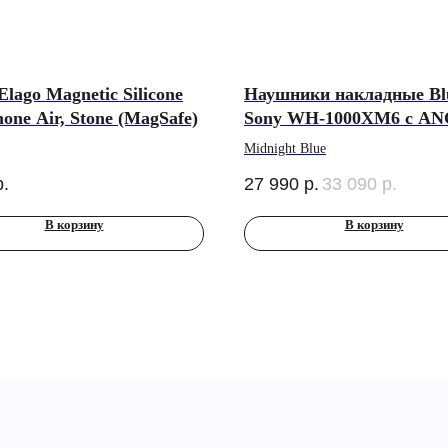
Elago Magnetic Silicone
Наушники накладные Bl
hone Air, Stone (MagSafe)
Sony WH-1000XM6 c AN
Midnight Blue
р.
27 990
р.
33 090
р.
В корзину
В корзину