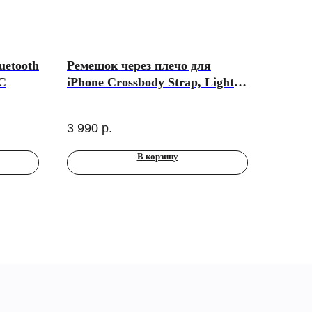
uetooth
Ремешок через плечо для
C
iPhone Crossbody Strap, Light
Gray
3 990
р.
В корзину