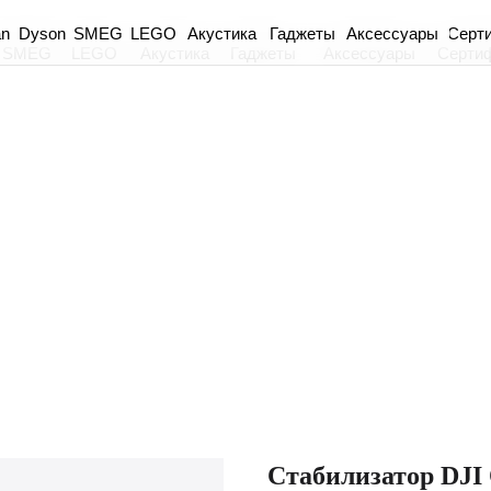
an
Dyson
Акустика
Гаджеты
Аксессуары
Серт
SMEG
LEGO
SMEG
LEGO
Акустика
Гаджеты
Аксессуары
Серти
Стабилизатор DJI 