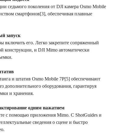
ции седьмого поколения от DJI камера Osmo Mobile
инством смартфонов[3], обеспечивая плавные
ый запуск
бы включить его. Легко закрепите сопряженный
й конструкции, и DJI Mimo автоматически
ъемки.
штатив
танга и штатив Osmo Mobile 7P[5] обеспечивают
ез дополнительного оборудования, гарантируя
емки и хранения.
дактирование одним нажатием
йте с помощью приложения Mimo. С ShotGuides и
теллектуальные сведения о сцене и быстро
о.