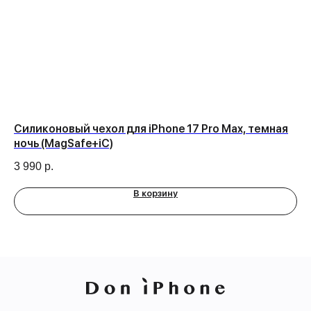
e
Силиконовый чехол для iPhone 17 Pro Max, темная
Ма
ночь (MagSafe+iC)
4 
3 990
р.
В корзину