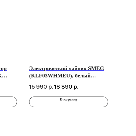
тор
Электрический чайник SMEG
K
(KLF03WHMEU), белый
B-C
матовый
15 990
р.
18 890
р.
ium
В корзину