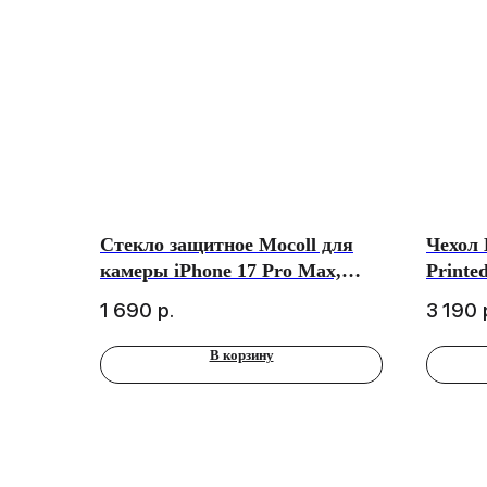
Стекло защитное Mocoll для
Чехол
камеры iPhone 17 Pro Max,
Printe
Silver
для iP
1 690
р.
3 190
(MagSa
В корзину