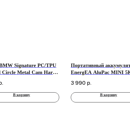
 BMW Signature PC/TPU
Портативный аккумуля
d Circle Metal Cam Hard
EnergEA AluPac MINI 5
hone 16 Pro Max, Transp
(CCC), MagSafe 15W US
р.
3 990
р.
fe)
20W Ultra Light Alumin
Natural Titanium
В корзину
В корзину