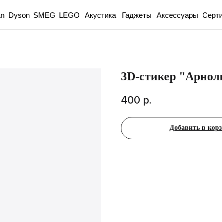
an
Dyson
Акустика
Гаджеты
Аксессуары
Серт
SMEG
LEGO
3D-стикер "Арнол
400
р.
Добавить в кор