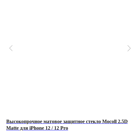
Высокопрочное матовое защитное стекло Mocoll 2.5D
Ap
Matte для iPhone 12 / 12 Pro
128
67